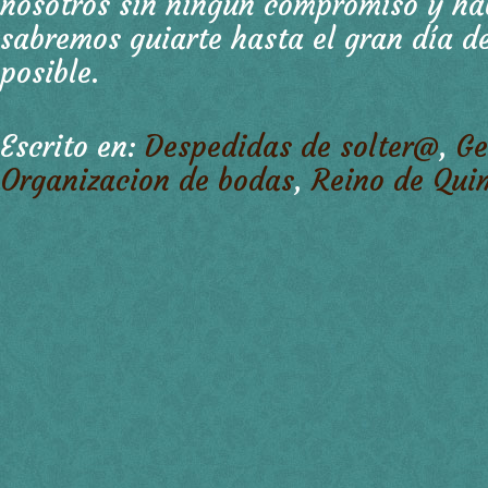
nosotros sin ningún compromiso y háb
sabremos guiarte hasta el gran día d
posible.
Escrito en:
Despedidas de solter@
,
Ge
Organizacion de bodas
,
Reino de Qui