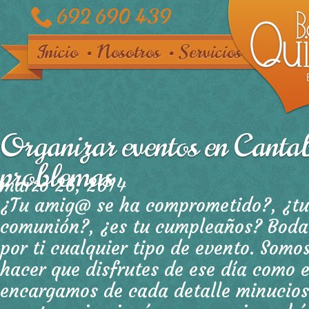
692 690 439
Inicio
Nosotros
Servicios
Organizar eventos en Cantab
problemas
marzo 26, 2014
¿Tu amig@ se ha comprometido?, ¿tu
comunión?, ¿es tu cumpleaños? Boda
por ti cualquier tipo de evento. Somo
hacer que disfrutes de ese día como 
encargamos de cada detalle minucio