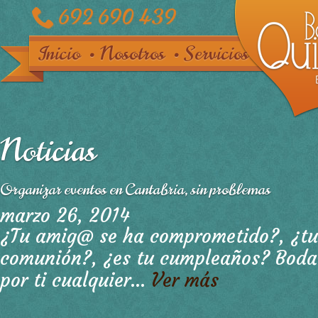
692 690 439
Inicio
Nosotros
Servicios
Noticias
Organizar eventos en Cantabria, sin problemas
marzo 26, 2014
¿Tu amig@ se ha comprometido?, ¿tu
comunión?, ¿es tu cumpleaños? Boda
por ti cualquier...
Ver más